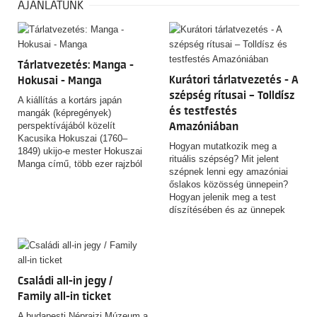
AJÁNLATUNK
Tárlatvezetés: Manga -
Kurátori tárlatvezetés - A
Hokusai - Manga
szépség rítusai – Tolldísz
A kiállítás a kortárs japán
és testfestés
mangák (képregények)
perspektívájából közelít
Amazóniában
Kacusika Hokuszai (1760–
Hogyan mutatkozik meg a
1849) ukijo-e mester Hokuszai
rituális szépség? Mit jelent
Manga című, több ezer rajzból
szépnek lenni egy amazóniai
álló, rendkívüli hatású
őslakos közösség ünnepein?
rajzgyűjteményéhez. A tárlat
Hogyan jelenik meg a test
nem azt kívánja igazolni, hogy
díszítésében és az ünnepek
Hokuszai a mai értelemben vett
forgatagában a mebengokre
manga „feltalálója” lett volna,
(kajapó) indiánok világképe,
hanem azt vizsgálja, miként
mitológiája, közösségi
alakult és változott a „manga”
identitása? Hogyan örökíti meg
fogalma, használata és
fényképein mindezt egy
jelentése az elmúlt kétszáz év
Családi all-in jegy /
kulturális antropológus, aki fél
során.
Family all-in ticket
évszázada kutat közöttük? A
budapesti Néprajzi Múzeum új
A budapesti Néprajzi Múzeum a