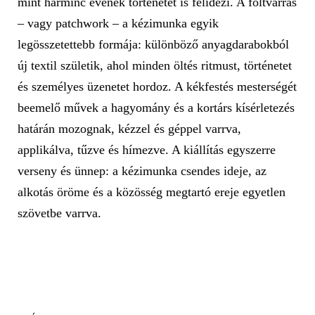
mint harminc évének történetét is felidézi. A foltvarrás
– vagy patchwork – a kézimunka egyik
legösszetettebb formája: különböző anyagdarabokból
új textil születik, ahol minden öltés ritmust, történetet
és személyes üzenetet hordoz. A kékfestés mesterségét
beemelő művek a hagyomány és a kortárs kísérletezés
határán mozognak, kézzel és géppel varrva,
applikálva, tűzve és hímezve. A kiállítás egyszerre
verseny és ünnep: a kézimunka csendes ideje, az
alkotás öröme és a közösség megtartó ereje egyetlen
szövetbe varrva.