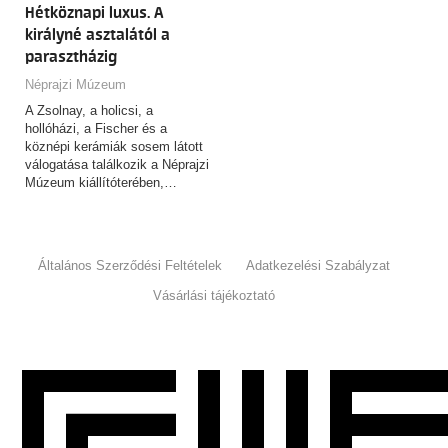
Hétköznapi luxus. A
királyné asztalától a
parasztházig
Néprajzi Múzeum
A Zsolnay, a holicsi, a
hollóházi, a Fischer és a
köznépi kerámiák sosem látott
válogatása találkozik a Néprajzi
Múzeum kiállítóterében,…
Általános Szerződési Feltételek
Adatkezelési Szabályzat
Vásárlási tájékoztató