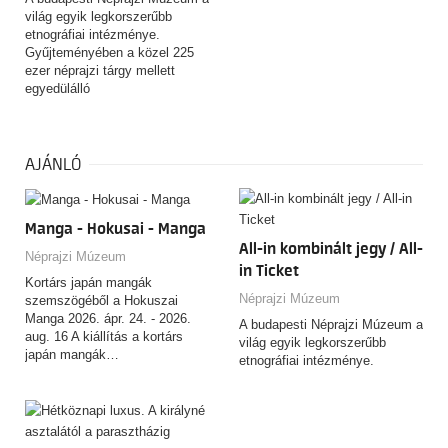
kiállítása egy különleges
világ egyik legkorszerűbb
fotógyűjtemény segítségével
etnográfiai intézménye.
válaszol a fenti kérdésekre.
Gyűjteményében a közel 225
ezer néprajzi tárgy mellett
egyedülálló
fényképfelvételeket,
kéziratokat, fotókat, népzenei
és filmfelvételeket őriz. A
magyar népi kultúra
AJÁNLÓ
felbecsülhetetlen értékű tárgyi
emlékein kívül itt található a
térség legnagyobb, távoli
Manga - Hokusai - Manga
kontinensek népeinek kultúráját
All-in kombinált jegy / All-
reprezentáló etnográfiai anyaga
Néprajzi Múzeum
is.
in Ticket
Kortárs japán mangák
Néprajzi Múzeum
szemszögéből a Hokuszai
Manga 2026. ápr. 24. - 2026.
A budapesti Néprajzi Múzeum a
aug. 16 A kiállítás a kortárs
világ egyik legkorszerűbb
japán mangák…
etnográfiai intézménye.