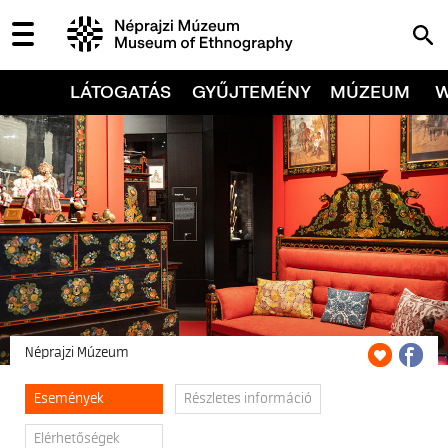
LÁTOGATÁS
GYŰJTEMÉNY
MÚZEUM
Néprajzi Múzeum
Események
Részletes információ
Elérhetőségek