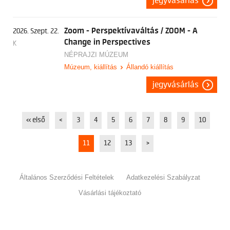
jegyvásárlás
Zoom - Perspektívaváltás / ZOOM - A
2026. Szept. 22.
Change in Perspectives
K
NÉPRAJZI MÚZEUM
Múzeum, kiállítás
Állandó kiállítás
jegyvásárlás
« első
<
3
4
5
6
7
8
9
10
11
12
13
>
Általános Szerződési Feltételek
Adatkezelési Szabályzat
Vásárlási tájékoztató