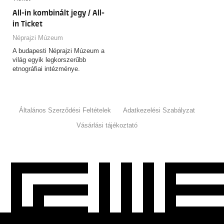
All-in kombinált jegy / All-
in Ticket
Néprajzi Múzeum
A budapesti Néprajzi Múzeum a
világ egyik legkorszerűbb
etnográfiai intézménye.
Általános Szerződési Feltételek
Adatkezelési Szabályzat
Vásárlási tájékoztató