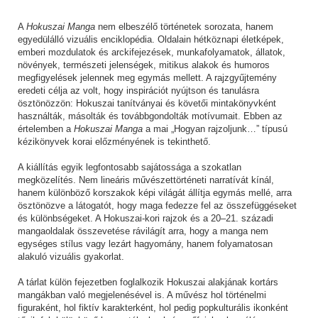
A
Hokuszai Manga
nem elbeszélő történetek sorozata, hanem
egyedülálló vizuális enciklopédia. Oldalain hétköznapi életképek,
emberi mozdulatok és arckifejezések, munkafolyamatok, állatok,
növények, természeti jelenségek, mitikus alakok és humoros
megfigyelések jelennek meg egymás mellett. A rajzgyűjtemény
eredeti célja az volt, hogy inspirációt nyújtson és tanulásra
ösztönözzön: Hokuszai tanítványai és követői mintakönyvként
használták, másolták és továbbgondolták motívumait. Ebben az
értelemben a
Hokuszai Manga
a mai „Hogyan rajzoljunk…” típusú
kézikönyvek korai előzményének is tekinthető.
A kiállítás egyik legfontosabb sajátossága a szokatlan
megközelítés. Nem lineáris művészettörténeti narratívát kínál,
hanem különböző korszakok képi világát állítja egymás mellé, arra
ösztönözve a látogatót, hogy maga fedezze fel az összefüggéseket
és különbségeket. A Hokuszai-kori rajzok és a 20–21. századi
mangaoldalak összevetése rávilágít arra, hogy a manga nem
egységes stílus vagy lezárt hagyomány, hanem folyamatosan
alakuló vizuális gyakorlat.
A tárlat külön fejezetben foglalkozik Hokuszai alakjának kortárs
mangákban való megjelenésével is. A művész hol történelmi
figuraként, hol fiktív karakterként, hol pedig popkulturális ikonként