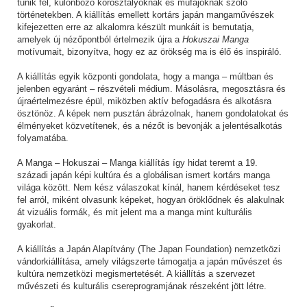
tűnik fel, különböző korosztályoknak és műfajoknak szóló
történetekben. A kiállítás emellett kortárs japán mangaművészek
kifejezetten erre az alkalomra készült munkáit is bemutatja,
amelyek új nézőpontból értelmezik újra a
Hokuszai Manga
motívumait, bizonyítva, hogy ez az örökség ma is élő és inspiráló.
A kiállítás egyik központi gondolata, hogy a manga – múltban és
jelenben egyaránt – részvételi médium. Másolásra, megosztásra és
újraértelmezésre épül, miközben aktív befogadásra és alkotásra
ösztönöz. A képek nem pusztán ábrázolnak, hanem gondolatokat és
élményeket közvetítenek, és a nézőt is bevonják a jelentésalkotás
folyamatába.
A Manga – Hokuszai – Manga kiállítás így hidat teremt a 19.
századi japán képi kultúra és a globálisan ismert kortárs manga
világa között. Nem kész válaszokat kínál, hanem kérdéseket tesz
fel arról, miként olvasunk képeket, hogyan öröklődnek és alakulnak
át vizuális formák, és mit jelent ma a manga mint kulturális
gyakorlat.
A kiállítás a Japán Alapítvány (The Japan Foundation) nemzetközi
vándorkiállítása, amely világszerte támogatja a japán művészet és
kultúra nemzetközi megismertetését. A kiállítás a szervezet
művészeti és kulturális csereprogramjának részeként jött létre.