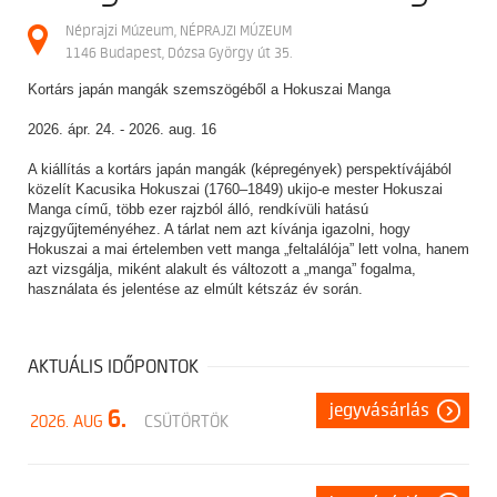
Néprajzi Múzeum, NÉPRAJZI MÚZEUM
1146 Budapest, Dózsa György út 35.
Kortárs japán mangák szemszögéből a Hokuszai Manga
2026. ápr. 24. - 2026. aug. 16
A kiállítás a kortárs japán mangák (képregények) perspektívájából
közelít Kacusika Hokuszai (1760–1849) ukijo-e mester Hokuszai
Manga című, több ezer rajzból álló, rendkívüli hatású
rajzgyűjteményéhez. A tárlat nem azt kívánja igazolni, hogy
Hokuszai a mai értelemben vett manga „feltalálója” lett volna, hanem
azt vizsgálja, miként alakult és változott a „manga” fogalma,
használata és jelentése az elmúlt kétszáz év során.
AKTUÁLIS IDŐPONTOK
jegyvásárlás
6.
2026. AUG
CSÜTÖRTÖK