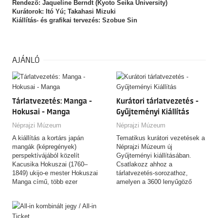
Rendező: Jaqueline Berndt (Kyoto Seika University)
Kurátorok: Itó Yú; Takahasi Mizuki
Kiállítás- és grafikai tervezés: Szobue Sin
AJÁNLÓ
Tárlatvezetés: Manga -
Kurátori tárlatvezetés -
Hokusai - Manga
Gyűjteményi Kiállítás
Néprajzi Múzeum
Néprajzi Múzeum
A kiállítás a kortárs japán
Tematikus kurátori vezetések a
mangák (képregények)
Néprajzi Múzeum új
perspektívájából közelít
Gyűjteményi kiállításában.
Kacusika Hokuszai (1760–
Csatlakozz ahhoz a
1849) ukijo-e mester Hokuszai
tárlatvezetés-sorozathoz,
Manga című, több ezer
amelyen a 3600 lenyűgöző
rajzból…
tárgyat felvonultató,
csaknem…