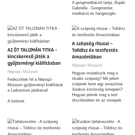
A gongmeditációt tartja: Bujáki
Gabriella - Gongmester,
meditáció és hangrezgés
terapeuta oktató,
mentálhigiénés szakember
(bujakigabi.hu)
A szépség rítusai –
AZ ÖT TALIZMÁN TITKA -
Tolldísz és testfestés
kincskereső játék a
Amazóniában
gyűjteményi kiállításban
Néprajzi Múzeum
Néprajzi Múzeum
Hogyan mutatkozik meg a
rituális szépség? Mit jelent
Fedezzétek fel a Néprajzi
szépnek lenni egy amazóniai
Múzeum gyűjteményi kiállítását
őslakos közösség ünnepein?
a Ladventure játékával!
Hogyan jelenik meg a test
díszítésében és az ünnepek
A történet
forgatagában a mebengokre
(kajapó) indiánok világképe,
Egykor, réges-régen létezett
mitológiája, közösségi
egy nép, az őserő hordozói,
identitása? Hogyan örökíti meg
akik képesek voltak ezt a
fényképein mindezt egy
földöntúli ősi erőt talizmánokba
kulturális antropológus, aki fél
zárni! Viszont a nép ismeretlen