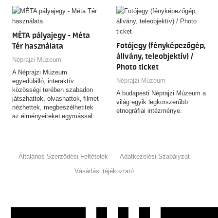
Találkozási pont: Hősök tere
felőli oldal földszinti
információs pult
Hossza: 60 perc
MÉTA pályajegy - Méta
Fotójegy (fényképezőgép,
Tér használata
állvány, teleobjektív) /
Néprajzi Múzeum
Photo ticket
A Néprajzi Múzeum
Néprajzi Múzeum
egyedülálló, interaktív
közösségi terében szabadon
A budapesti Néprajzi Múzeum a
játszhattok, olvashattok, filmet
világ egyik legkorszerűbb
nézhettek, megbeszélhetitek
etnográfiai intézménye.
az élményeiteket egymással.
Általános Szerződési Feltételek
Adatkezelési Szabályzat
Vásárlási tájékoztató