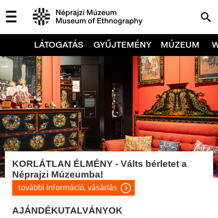
LÁTOGATÁS
GYŰJTEMÉNY
MÚZEUM
KORLÁTLAN ÉLMÉNY - Válts bérletet a
Néprajzi Múzeumba!
további információ, vásárlás
AJÁNDÉKUTALVÁNYOK