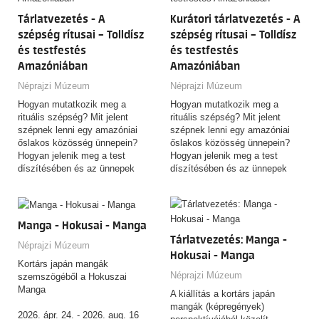
évszázada kutat közöttük? A
okból, eltűnt. A tárgyak
Tárlatvezetés - A
Kurátori tárlatvezetés - A
budapesti Néprajzi Múzeum új
vándoroltak évezredeken át,
kiállítása egy különleges
szépség rítusai – Tolldísz
szépség rítusai – Tolldísz
mígnem a Néprajzi Múzeum
fotógyűjtemény segítségével
gyűjteményébe kerültek!
és testfestés
és testfestés
válaszol a fenti kérdésekre.
Sikerülhet nektek
Amazóniában
Amazóniában
összegyűjteni az öt talizmánt?
Néprajzi Múzeum
Néprajzi Múzeum
Rendelkeztek annyi
kalandvággyal, mint Xántus
Hogyan mutatkozik meg a
Hogyan mutatkozik meg a
János és annyi kitartással,
rituális szépség? Mit jelent
rituális szépség? Mit jelent
mint Vikár Béla? Ha igen, akkor
szépnek lenni egy amazóniai
szépnek lenni egy amazóniai
vágjatok bele a kalandba, mert
őslakos közösség ünnepein?
őslakos közösség ünnepein?
aki megszerzi az öt talizmánt,
Hogyan jelenik meg a test
Hogyan jelenik meg a test
az megszerezheti az őserőt!
díszítésében és az ünnepek
díszítésében és az ünnepek
Rajtatok a sor, hogy próbára
forgatagában a mebengokre
forgatagában a mebengokre
tegyétek magatokat!
(kajapó) indiánok világképe,
(kajapó) indiánok világképe,
mitológiája, közösségi
mitológiája, közösségi
identitása? Hogyan örökíti meg
identitása? Hogyan örökíti meg
Manga - Hokusai - Manga
fényképein mindezt egy
fényképein mindezt egy
Tárlatvezetés: Manga -
kulturális antropológus, aki fél
kulturális antropológus, aki fél
Néprajzi Múzeum
Hokusai - Manga
évszázada kutat közöttük? A
évszázada kutat közöttük? A
Kortárs japán mangák
budapesti Néprajzi Múzeum új
budapesti Néprajzi Múzeum új
Néprajzi Múzeum
szemszögéből a Hokuszai
kiállítása egy különleges
kiállítása egy különleges
Manga
A kiállítás a kortárs japán
fotógyűjtemény segítségével
fotógyűjtemény segítségével
mangák (képregények)
válaszol a fenti kérdésekre.
válaszol a fenti kérdésekre.
2026. ápr. 24. - 2026. aug. 16