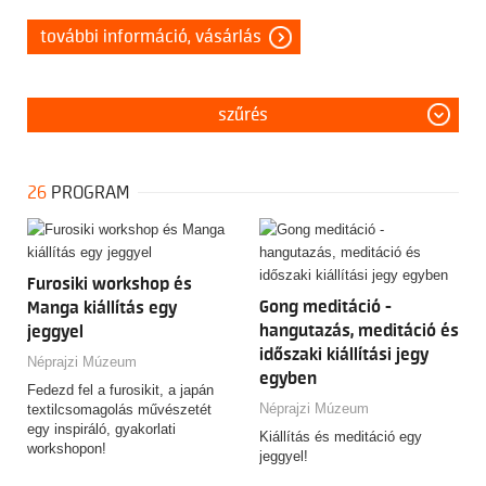
további információ, vásárlás
szűrés
26
PROGRAM
Furosiki workshop és
Gong meditáció -
Manga kiállítás egy
hangutazás, meditáció és
jeggyel
időszaki kiállítási jegy
Néprajzi Múzeum
egyben
Fedezd fel a furosikit, a japán
Néprajzi Múzeum
textilcsomagolás művészetét
egy inspiráló, gyakorlati
Kiállítás és meditáció egy
workshopon!
jeggyel!