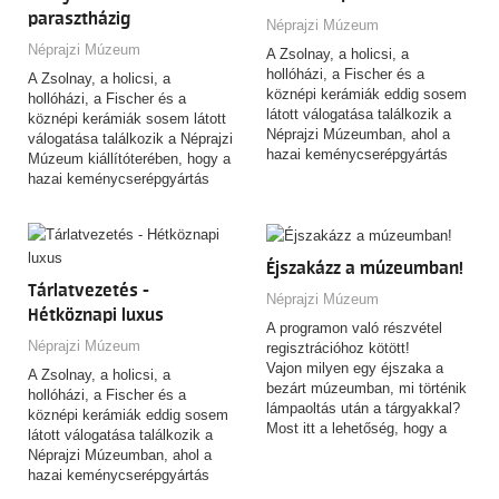
parasztházig
álló, rendkívüli hatású
you a clear overview of what to
Néprajzi Múzeum
rajzgyűjteményéhez. A tárlat
expect inside, and highlights
Néprajzi Múzeum
A Zsolnay, a holicsi, a
nem azt kívánja igazolni, hogy
the exhibitions that make the
hollóházi, a Fischer és a
Hokuszai a mai értelemben vett
A Zsolnay, a holicsi, a
museum such a standout
köznépi kerámiák eddig sosem
manga „feltalálója” lett volna,
hollóházi, a Fischer és a
destination. It’s the ideal way to
látott válogatása találkozik a
hanem azt vizsgálja, miként
köznépi kerámiák sosem látott
start your visit and make the
Néprajzi Múzeumban, ahol a
alakult és változott a „manga”
válogatása találkozik a Néprajzi
most of your time here.
hazai keménycserépgyártás
fogalma, használata és
Múzeum kiállítóterében, hogy a
csaknem kétszáz éves
jelentése az elmúlt kétszáz év
hazai keménycserépgyártás
története elevenedik meg
során.
csaknem kétszáz éves
mintegy 600 műtárgy
történetén keresztül meséljen a
kompozíciója révén.
A tárlatvezetés nyelve: magyar.
magyar ízlésről, identitásról és
Tárlatvezető: Almási Alma
a mindennapok alakulásáról.
Éjszakázz a múzeumban!
Alexandra muzeológus
Tárlatvezetés -
Néprajzi Múzeum
Hétköznapi luxus
A programon való részvétel
Néprajzi Múzeum
regisztrációhoz kötött!
Vajon milyen egy éjszaka a
A Zsolnay, a holicsi, a
bezárt múzeumban, mi történik
hollóházi, a Fischer és a
lámpaoltás után a tárgyakkal?
köznépi kerámiák eddig sosem
Most itt a lehetőség, hogy a
látott válogatása találkozik a
saját szemeddel győződj meg
Néprajzi Múzeumban, ahol a
róla. Gyere és tölts velünk egy
hazai keménycserépgyártás
izgalmas éjszakát a Néprajzi
csaknem kétszáz éves