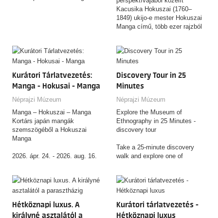
perspektívájából közelít
Kacusika Hokuszai (1760–
A kiállítás a kortárs japán
1849) ukijo-e mester Hokuszai
mangák (képregények)
Manga című, több ezer rajzból
perspektívájából közelít
álló, rendkívüli hatású
Kacusika Hokuszai (1760–
rajzgyűjteményéhez. A tárlat
1849) ukijo-e mester Hokuszai
nem azt kívánja igazolni, hogy
Manga című, több ezer rajzból
Hokuszai a mai értelemben vett
álló, rendkívüli hatású
manga „feltalálója” lett volna,
Kurátori Tárlatvezetés:
Discovery Tour in 25
rajzgyűjteményéhez. A tárlat
hanem azt vizsgálja, miként
nem azt kívánja igazolni, hogy
Manga - Hokusai - Manga
Minutes
alakult és változott a „manga”
Hokuszai a mai értelemben vett
fogalma, használata és
Néprajzi Múzeum
Néprajzi Múzeum
manga „feltalálója” lett volna,
jelentése az elmúlt kétszáz év
hanem azt vizsgálja, miként
Manga – Hokuszai – Manga
Explore the Museum of
során.
alakult és változott a „manga”
Kortárs japán mangák
Ethnography in 25 Minutes -
fogalma, használata és
szemszögéből a Hokuszai
discovery tour
jelentése az elmúlt kétszáz év
Manga
során.
Take a 25‑minute discovery
2026. ápr. 24. - 2026. aug. 16.
walk and explore one of
Hungary’s most contemporary
A kiállítás a kortárs japán
museums, recognized with a
mangák (képregények)
wide range of international
perspektívájából közelít
awards for its architecture and
Kacusika Hokuszai (1760–
innovative approach. This brief
Hétköznapi luxus. A
Kurátori tárlatvezetés -
1849) ukijo-e mester Hokuszai
tour introduces you to the
királyné asztalától a
Hétköznapi luxus
Manga című, több ezer rajzból
building’s unique design, gives