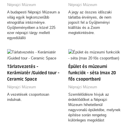
Néprajzi Múzeum
Néprajzi Múzeum
A budapesti Néprajzi Múzeum a
A jegy az összes időszaki
világ egyik legkorszerűbb
tárlatba érvényes, de nem
etnográfiai intézménye.
jogosít fel a Gyűjteményi
Gyűjteményében a közel 225
kiállítás és a Zoom
ezer néprajzi tárgy mellett
megtekintésére.
egyedülálló
fényképfelvételeket,
kéziratokat, fotókat, népzenei
és filmfelvételeket őriz. A
magyar népi kultúra
felbecsülhetetlen értékű tárgyi
Tárlatvezetés -
Épület és múzeumi
emlékein kívül itt található a
Kerámiatér /Guided tour -
funkciók - séta (max 20
térség legnagyobb, távoli
Ceramic Space
fős csoportban)
kontinensek népeinek kultúráját
reprezentáló etnográfiai anyaga
Néprajzi Múzeum
Néprajzi Múzeum
is.
A vezetések csoportosan
Szemlélődésre hívjuk az
indulnak.
érdeklődőket a Néprajzi
Múzeum hihetetlenül
nagyvonalú épületébe, melynek
építése során rengeteg
különleges megoldást
alkalmaztak.