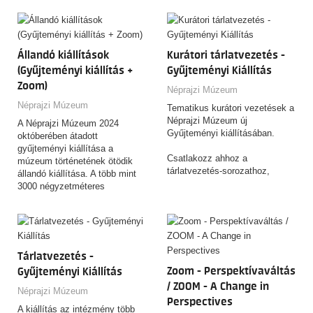
Múzeumban!
története elevenedik meg
Diákcsoportoknak,
mintegy 600 műtárgy
családoknak és felnőtteknek.
kompozíciója révén.
Állandó kiállítások
Kurátori tárlatvezetés -
2026.09.18. - osztályoknak -
BETELT
(Gyűjteményi kiállítás +
Gyűjteményi Kiállítás
2026.10.09. - osztályoknak
Zoom)
Néprajzi Múzeum
2026.10.16. - felnőtteknek
Néprajzi Múzeum
2026.11.06. - osztályoknak
Tematikus kurátori vezetések a
2026.11.13. - osztályoknak -
Néprajzi Múzeum új
A Néprajzi Múzeum 2024
BETELT
Gyűjteményi kiállításában.
októberében átadott
2026.11.13. - osztályoknak
gyűjteményi kiállítása a
2026.11.27. - osztályoknak
Csatlakozz ahhoz a
múzeum történetének ötödik
2026.12.04. - családoknak
tárlatvezetés-sorozathoz,
állandó kiállítása. A több mint
2026.12.11. - osztályoknak
amelyen a 3600 lenyűgöző
3000 négyzetméteres
tárgyat felvonultató, csaknem
kiállítótérben 8 tematikus
10 éven át készült kiállítás és
egységben csaknem 3600
a 153 éves Néprajzi Múzeum
műtárggyal találkozhatnak a
rejtett történeteit és
látogatók.
érdekességeit ismerheted
Tárlatvezetés -
meg!
Zoom - Perspektívaváltás
Gyűjteményi Kiállítás
FONTOS! Az egyes alkalmak
/ ZOOM - A Change in
Néprajzi Múzeum
kölünböző témákban kínálnak
Perspectives
A kiállítás az intézmény több
tárlatvezetést. Erről alább