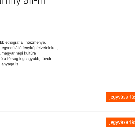
amily all-in
bb etnográfiai intézménye.
 egyedülálló fényképfelvételeket,
 A magyar népi kultúra
ató a térség legnagyobb, távoli
i anyaga is.
jegyvásárlá
jegyvásárlá