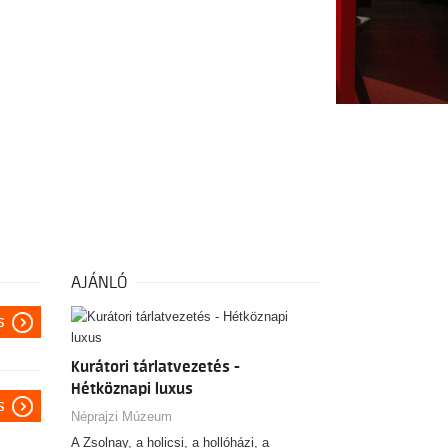
AJÁNLÓ
s
Kurátori tárlatvezetés -
Hétköznapi luxus
s
Néprajzi Múzeum
A Zsolnay, a holicsi, a hollóházi, a