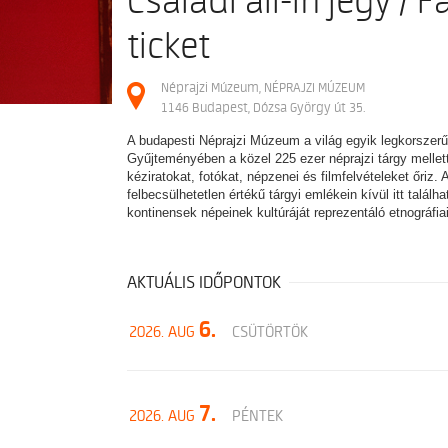
Családi all-in jegy / F
ticket
Néprajzi Múzeum, NÉPRAJZI MÚZEUM
1146 Budapest, Dózsa György út 35.
A budapesti Néprajzi Múzeum a világ egyik legkorszerű
Gyűjteményében a közel 225 ezer néprajzi tárgy mellett
kéziratokat, fotókat, népzenei és filmfelvételeket őriz.
felbecsülhetetlen értékű tárgyi emlékein kívül itt találh
kontinensek népeinek kultúráját reprezentáló etnográfia
AKTUÁLIS IDŐPONTOK
6.
2026. AUG
CSÜTÖRTÖK
7.
2026. AUG
PÉNTEK