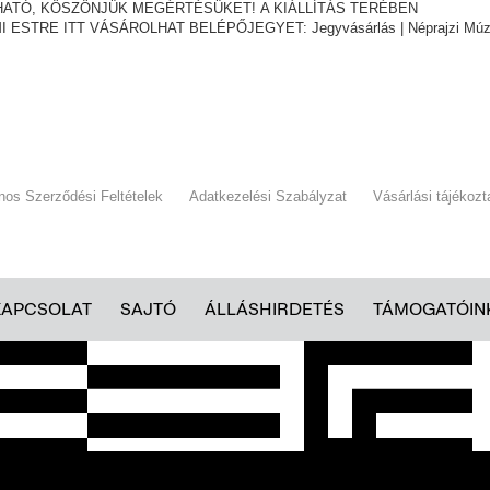
THATÓ, KÖSZÖNJÜK MEGÉRTÉSÜKET! A KIÁLLÍTÁS TERÉBEN
I ESTRE ITT VÁSÁROLHAT BELÉPŐJEGYET:
Jegyvásárlás | Néprajzi M
ános Szerződési Feltételek
Adatkezelési Szabályzat
Vásárlási tájékozt
KAPCSOLAT
SAJTÓ
ÁLLÁSHIRDETÉS
TÁMOGATÓIN