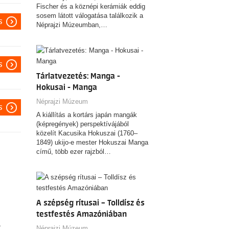
Fischer és a köznépi kerámiák eddig
sosem látott válogatása találkozik a
s
Néprajzi Múzeumban,…
s
Tárlatvezetés: Manga -
Hokusai - Manga
Néprajzi Múzeum
s
A kiállítás a kortárs japán mangák
(képregények) perspektívájából
közelít Kacusika Hokuszai (1760–
1849) ukijo-e mester Hokuszai Manga
című, több ezer rajzból…
A szépség rítusai – Tolldísz és
testfestés Amazóniában
,
Néprajzi Múzeum