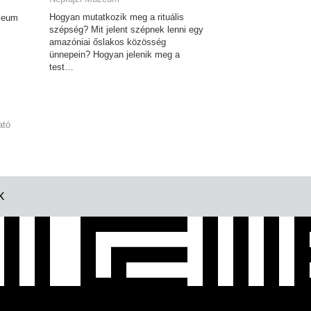
Hogyan mutatkozik meg a rituális
úzeum
szépség? Mit jelent szépnek lenni egy
amazóniai őslakos közösség
ünnepein? Hogyan jelenik meg a
test…
ató
K