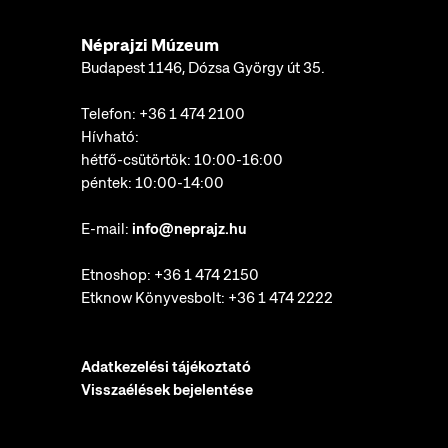
Néprajzi Múzeum
Budapest 1146, Dózsa György út 35.
Telefon:
+36 1 474 2100
Hívható:
hétfő-csütörtök: 10:00-16:00
péntek: 10:00-14:00
E-mail:
info@neprajz.hu
Etnoshop:
+36 1 474 2150
Etknow Könyvesbolt:
+36 1 474 2222
Adatkezelési tájékoztató
Visszaélések bejelentése