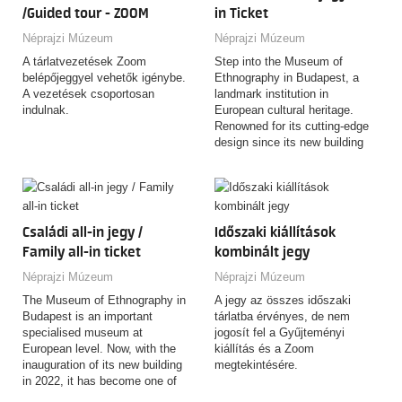
/Guided tour - ZOOM
in Ticket
Néprajzi Múzeum
Néprajzi Múzeum
A tárlatvezetések Zoom
Step into the Museum of
belépőjeggyel vehetők igénybe.
Ethnography in Budapest, a
A vezetések csoportosan
landmark institution in
indulnak.
European cultural heritage.
Renowned for its cutting-edge
design since its new building
opened in 2022, this museum
offers an unparalleled
experience for anyone
interested in folk traditions,
cultural studies, and social
Családi all-in jegy /
Időszaki kiállítások
history. With over 225,000
Family all-in ticket
kombinált jegy
ethnographic objects, the
museum’s collection spans
Néprajzi Múzeum
Néprajzi Múzeum
centuries, showcasing artifacts
The Museum of Ethnography in
A jegy az összes időszaki
from the 17th century to the
Budapest is an important
tárlatba érvényes, de nem
present day.
specialised museum at
jogosít fel a Gyűjteményi
European level. Now, with the
kiállítás és a Zoom
inauguration of its new building
megtekintésére.
in 2022, it has become one of
the most modern ethnographic