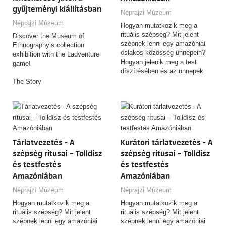
gyűjteményi kiállításban
Néprajzi Múzeum
Néprajzi Múzeum
Hogyan mutatkozik meg a
rituális szépség? Mit jelent
Discover the Museum of
szépnek lenni egy amazóniai
Ethnography’s collection
őslakos közösség ünnepein?
exhibition with the Ladventure
Hogyan jelenik meg a test
game!
díszítésében és az ünnepek
forgatagában a mebengokre
The Story
(kajapó) indiánok világképe,
Once upon a time, long, long
mitológiája, közösségi
ago, there was a people—the
identitása? Hogyan örökíti meg
bearers of primal power—who
fényképein mindezt egy
were able to seal this
kulturális antropológus, aki fél
otherworldly ancient power into
évszázada kutat közöttük? A
talismans! However, for
Tárlatvezetés - A
Kurátori tárlatvezetés - A
budapesti Néprajzi Múzeum új
unknown reasons, this people
kiállítása egy különleges
szépség rítusai – Tolldísz
szépség rítusai – Tolldísz
disappeared. The objects
fotógyűjtemény segítségével
wandered for millennia until
és testfestés
és testfestés
válaszol a fenti kérdésekre.
they found their way into the
Amazóniában
Amazóniában
Ethnographic Museum’s
Néprajzi Múzeum
Néprajzi Múzeum
collection!
Can you manage to collect all
Hogyan mutatkozik meg a
Hogyan mutatkozik meg a
five talismans? Do you have as
rituális szépség? Mit jelent
rituális szépség? Mit jelent
much thirst for adventure as
szépnek lenni egy amazóniai
szépnek lenni egy amazóniai