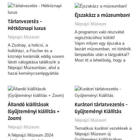
mintegy 600 műtárgy
történetén keresztül meséljen a
kompozíciója révén.
A tárlatvezetés nyelve: magyar.
magyar ízlésről, identitásról és
Tárlatvezető: Almási Alma
a mindennapok alakulásáról.
Éjszakázz a múzeumban!
Alexandra muzeológus
Tárlatvezetés -
Néprajzi Múzeum
Hétköznapi luxus
A programon való részvétel
Néprajzi Múzeum
regisztrációhoz kötött!
Vajon milyen egy éjszaka a
A Zsolnay, a holicsi, a
bezárt múzeumban, mi történik
hollóházi, a Fischer és a
lámpaoltás után a tárgyakkal?
köznépi kerámiák eddig sosem
Most itt a lehetőség, hogy a
látott válogatása találkozik a
saját szemeddel győződj meg
Néprajzi Múzeumban, ahol a
róla. Gyere és tölts velünk egy
hazai keménycserépgyártás
izgalmas éjszakát a Néprajzi
csaknem kétszáz éves
Múzeumban!
története elevenedik meg
Diákcsoportoknak,
mintegy 600 műtárgy
családoknak és felnőtteknek.
kompozíciója révén.
Állandó kiállítások
Kurátori tárlatvezetés -
2026.09.18. - osztályoknak -
BETELT
(Gyűjteményi kiállítás +
Gyűjteményi Kiállítás
2026.10.09. - osztályoknak
Zoom)
Néprajzi Múzeum
2026.10.16. - felnőtteknek
Néprajzi Múzeum
2026.11.06. - osztályoknak
Tematikus kurátori vezetések a
2026.11.13. - osztályoknak -
Néprajzi Múzeum új
A Néprajzi Múzeum 2024
BETELT
Gyűjteményi kiállításában.