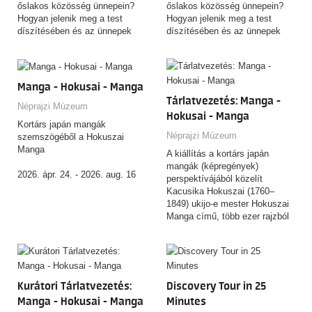
János Xántus and as much
őslakos közösség ünnepein?
őslakos közösség ünnepein?
perseverance as Béla Vikár? If
Hogyan jelenik meg a test
Hogyan jelenik meg a test
so, then dive into the
díszítésében és az ünnepek
díszítésében és az ünnepek
adventure, because whoever
forgatagában a mebengokre
forgatagában a mebengokre
obtains the five talismans will
(kajapó) indiánok világképe,
(kajapó) indiánok világképe,
gain the primal power! It’s your
mitológiája, közösségi
mitológiája, közösségi
turn to put yourselves to the
identitása? Hogyan örökíti meg
identitása? Hogyan örökíti meg
Manga - Hokusai - Manga
test!
fényképein mindezt egy
fényképein mindezt egy
Tárlatvezetés: Manga -
kulturális antropológus, aki fél
kulturális antropológus, aki fél
Néprajzi Múzeum
Hokusai - Manga
évszázada kutat közöttük? A
évszázada kutat közöttük? A
Kortárs japán mangák
budapesti Néprajzi Múzeum új
budapesti Néprajzi Múzeum új
Néprajzi Múzeum
szemszögéből a Hokuszai
kiállítása egy különleges
kiállítása egy különleges
Manga
A kiállítás a kortárs japán
fotógyűjtemény segítségével
fotógyűjtemény segítségével
mangák (képregények)
válaszol a fenti kérdésekre.
válaszol a fenti kérdésekre.
2026. ápr. 24. - 2026. aug. 16
perspektívájából közelít
Kacusika Hokuszai (1760–
A kiállítás a kortárs japán
1849) ukijo-e mester Hokuszai
mangák (képregények)
Manga című, több ezer rajzból
perspektívájából közelít
álló, rendkívüli hatású
Kacusika Hokuszai (1760–
rajzgyűjteményéhez. A tárlat
1849) ukijo-e mester Hokuszai
nem azt kívánja igazolni, hogy
Manga című, több ezer rajzból
Hokuszai a mai értelemben vett
álló, rendkívüli hatású
manga „feltalálója” lett volna,
Kurátori Tárlatvezetés:
Discovery Tour in 25
rajzgyűjteményéhez. A tárlat
hanem azt vizsgálja, miként
nem azt kívánja igazolni, hogy
Manga - Hokusai - Manga
Minutes
alakult és változott a „manga”