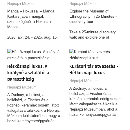
Hokuszai a mai értelemben vett
fogalma, használata és
Néprajzi Múzeum
Néprajzi Múzeum
manga „feltalálója” lett volna,
jelentése az elmúlt kétszáz év
hanem azt vizsgálja, miként
Manga – Hokuszai – Manga
Explore the Museum of
során.
alakult és változott a „manga”
Kortárs japán mangák
Ethnography in 25 Minutes -
fogalma, használata és
szemszögéből a Hokuszai
discovery tour
jelentése az elmúlt kétszáz év
Manga
során.
Take a 25‑minute discovery
2026. ápr. 24. - 2026. aug. 16.
walk and explore one of
Hungary’s most contemporary
A kiállítás a kortárs japán
museums, recognized with a
mangák (képregények)
wide range of international
perspektívájából közelít
awards for its architecture and
Kacusika Hokuszai (1760–
innovative approach. This brief
Hétköznapi luxus. A
Kurátori tárlatvezetés -
1849) ukijo-e mester Hokuszai
tour introduces you to the
királyné asztalától a
Hétköznapi luxus
Manga című, több ezer rajzból
building’s unique design, gives
parasztházig
álló, rendkívüli hatású
you a clear overview of what to
Néprajzi Múzeum
rajzgyűjteményéhez. A tárlat
expect inside, and highlights
Néprajzi Múzeum
A Zsolnay, a holicsi, a
nem azt kívánja igazolni, hogy
the exhibitions that make the
hollóházi, a Fischer és a
Hokuszai a mai értelemben vett
A Zsolnay, a holicsi, a
museum such a standout
köznépi kerámiák eddig sosem
manga „feltalálója” lett volna,
hollóházi, a Fischer és a
destination. It’s the ideal way to
látott válogatása találkozik a
hanem azt vizsgálja, miként
köznépi kerámiák sosem látott
start your visit and make the
Néprajzi Múzeumban, ahol a
alakult és változott a „manga”
válogatása találkozik a Néprajzi
most of your time here.
hazai keménycserépgyártás
fogalma, használata és
Múzeum kiállítóterében, hogy a
csaknem kétszáz éves
jelentése az elmúlt kétszáz év
hazai keménycserépgyártás
története elevenedik meg
során.
csaknem kétszáz éves