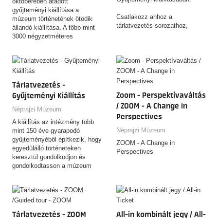
októberében átadott
2026.11.13. - osztályoknak
gyűjteményi kiállítása a
2026.11.27. - osztályoknak
Csatlakozz ahhoz a
múzeum történetének ötödik
2026.12.04. - családoknak
tárlatvezetés-sorozathoz,
állandó kiállítása. A több mint
2026.12.11. - osztályoknak
amelyen a 3600 lenyűgöző
3000 négyzetméteres
tárgyat felvonultató, csaknem
kiállítótérben 8 tematikus
10 éven át készült kiállítás és
egységben csaknem 3600
a 153 éves Néprajzi Múzeum
műtárggyal találkozhatnak a
rejtett történeteit és
látogatók.
érdekességeit ismerheted
Tárlatvezetés -
meg!
Zoom - Perspektívaváltás
Gyűjteményi Kiállítás
FONTOS! Az egyes alkalmak
/ ZOOM - A Change in
Néprajzi Múzeum
kölünböző témákban kínálnak
Perspectives
A kiállítás az intézmény több
tárlatvezetést. Erről alább
Néprajzi Múzeum
mint 150 éve gyarapodó
tájékozódhat!
gyűjteményéből építkezik, hogy
ZOOM - A Change in
egyedülálló történeteken
Perspectives
keresztül gondolkodjon és
gondolkodtasson a múzeum
magyar és nemzetközi tárgyai
által őrzött tudásról.
Tárlatvezetés - ZOOM
All-in kombinált jegy / All-