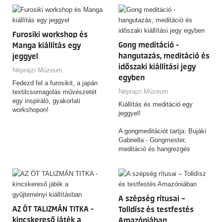
Furosiki workshop és
Gong meditáció -
Manga kiállítás egy
hangutazás, meditáció és
jeggyel
időszaki kiállítási jegy
Néprajzi Múzeum
egyben
Fedezd fel a furosikit, a japán
Néprajzi Múzeum
textilcsomagolás művészetét
egy inspiráló, gyakorlati
Kiállítás és meditáció egy
workshopon!
jeggyel!
A gongmeditációt tartja: Bujáki
Gabriella - Gongmester,
meditáció és hangrezgés
terapeuta oktató,
mentálhigiénés szakember
(bujakigabi.hu)
A szépség rítusai –
AZ ÖT TALIZMÁN TITKA -
Tolldísz és testfestés
kincskereső játék a
Amazóniában