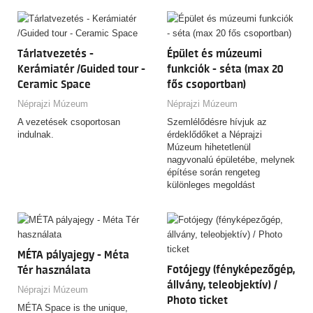
museums in the world.
Tárlatvezetés -
Épület és múzeumi
Kerámiatér /Guided tour -
funkciók - séta (max 20
Ceramic Space
fős csoportban)
Néprajzi Múzeum
Néprajzi Múzeum
A vezetések csoportosan
Szemlélődésre hívjuk az
indulnak.
érdeklődőket a Néprajzi
Múzeum hihetetlenül
nagyvonalú épületébe, melynek
építése során rengeteg
különleges megoldást
alkalmaztak.
Találkozási pont: Hősök tere
felőli oldal földszinti
információs pult
Hossza: 60 perc
MÉTA pályajegy - Méta
Fotójegy (fényképezőgép,
Tér használata
állvány, teleobjektív) /
Néprajzi Múzeum
Photo ticket
MÉTA Space is the unique,