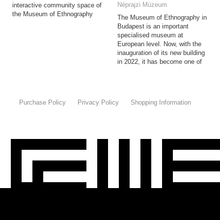
Néprajzi Múzeum
interactive community space of
the Museum of Ethnography
The Museum of Ethnography in
Budapest is an important
specialised museum at
European level. Now, with the
inauguration of its new building
in 2022, it has become one of
the most modern ethnographic
museums in the world.
Purchase Policy
Privacy Policy
Shopping Information