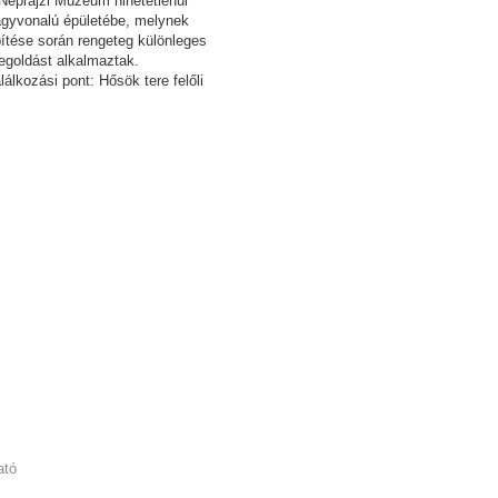
Néprajzi Múzeum hihetetlenül
gyvonalú épületébe, melynek
ítése során rengeteg különleges
goldást alkalmaztak.
lálkozási pont: Hősök tere felőli
dal földszinti információs pult
ssza: 60 perc
ató