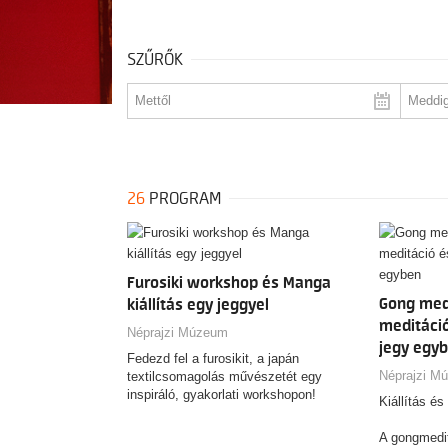
SZŰRŐK
26
PROGRAM
Furosiki workshop és Manga
Gong medi
kiállítás egy jeggyel
meditáció 
Néprajzi Múzeum
jegy egy
Fedezd fel a furosikit, a japán
Néprajzi M
textilcsomagolás művészetét egy
inspiráló, gyakorlati workshopon!
Kiállítás és
A gongmeditá