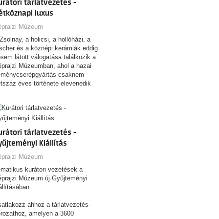
urátori tárlatvezetés -
étköznapi luxus
éprajzi Múzeum
Zsolnay, a holicsi, a hollóházi, a
scher és a köznépi kerámiák eddig
sem látott válogatása találkozik a
prajzi Múzeumban, ahol a hazai
eménycserépgyártás csaknem
tszáz éves története elevenedik
eg mintegy 600 műtárgy
mpozíciója révén.
urátori tárlatvezetés -
yűjteményi Kiállítás
éprajzi Múzeum
matikus kurátori vezetések a
prajzi Múzeum új Gyűjteményi
állításában.
atlakozz ahhoz a tárlatvezetés-
rozathoz, amelyen a 3600