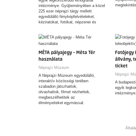
egyik legkorszerűbb etnográfiai
megtekintés
intézménye. Gyűjteményében a közel
225 ezer néprajzi tárgy mellett
egyedülálló fényképfelvételeket,
kéziratokat, fotókat, népzenei és
filmfelvételeket őriz. A magyar népi
kultúra felbecsülhetetlen értékű tárgyi
emlékein kívül itt található a térség
legnagyobb, távoli kontinensek
népeinek kultúráját reprezentáló
MÉTA pályajegy - Méta Tér
Fotójegy 
etnográfiai anyaga is.
használata
állvány, t
ticket
Néprajzi Múzeum
Néprajzi M
A Néprajzi Múzeum egyedülálló,
interaktív közösségi terében
A budapesti
szabadon játszhattok,
egyik legko
olvashattok, filmet nézhettek,
intézménye
megbeszélhetitek az
élményeiteket egymással.
Által