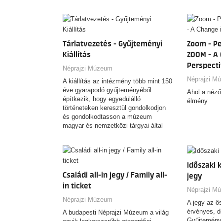
Néprajzi M
kompozíciója révén.
Tárlatvezető: Almási Alma Alexandra
Diákcsopor
muzeológus
felnőttekne
2026.09.18.
Tárlatvezetés - Gyűjteményi
Zoom - Pe
2026.10.09.
2026.10.16.
Kiállítás
ZOOM - A 
2026.11.06.
Perspect
Néprajzi Múzeum
2026.11.13.
Néprajzi M
2026.11.13.
A kiállítás az intézmény több mint 150
2026.11.27.
éve gyarapodó gyűjteményéből
Ahol a néző
2026.12.04.
építkezik, hogy egyedülálló
élmény
2026.12.11.
történeteken keresztül gondolkodjon
és gondolkodtasson a múzeum
magyar és nemzetközi tárgyai által
őrzött tudásról.
Időszaki 
Családi all-in jegy / Family all-
jegy
in ticket
Néprajzi M
Néprajzi Múzeum
A jegy az ö
érvényes, d
A budapesti Néprajzi Múzeum a világ
Gyűjteményi