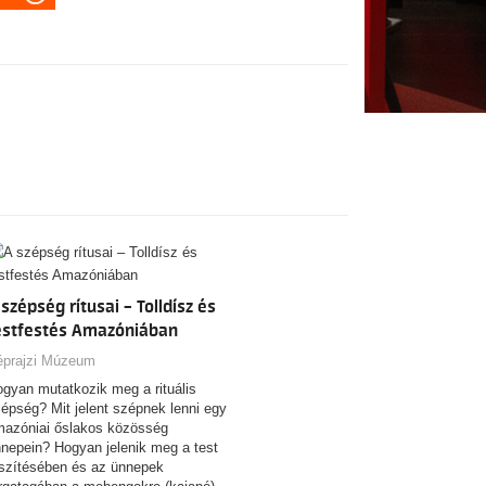
 szépség rítusai – Tolldísz és
estfestés Amazóniában
éprajzi Múzeum
gyan mutatkozik meg a rituális
épség? Mit jelent szépnek lenni egy
azóniai őslakos közösség
nepein? Hogyan jelenik meg a test
szítésében és az ünnepek