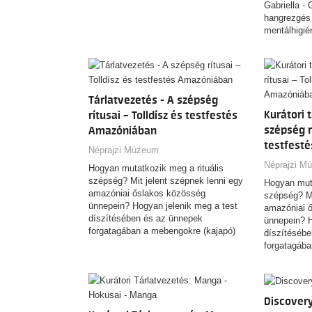
Gabriella -
hangrezgés 
mentálhigi
(bujakigabi.
Tárlatvezetés - A szépség
Kurátori 
rítusai – Tolldísz és testfestés
szépség rí
Amazóniában
testfest
Néprajzi Múzeum
Néprajzi M
Hogyan mutatkozik meg a rituális
szépség? Mit jelent szépnek lenni egy
Hogyan muta
amazóniai őslakos közösség
szépség? Mi
ünnepein? Hogyan jelenik meg a test
amazóniai 
díszítésében és az ünnepek
ünnepein? H
forgatagában a mebengokre (kajapó)
díszítéséb
indiánok világképe, mitológiája,
forgatagába
közösségi identitása? Hogyan örökíti
indiánok vil
meg fényképein mindezt egy
közösségi i
kulturális antropológus, aki fél
meg fényké
évszázada kutat közöttük? A
kulturális a
Discovery
budapesti Néprajzi Múzeum új
évszázada k