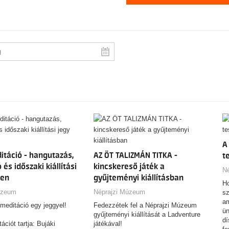
A
táció - hangutazás,
AZ ÖT TALIZMÁN TITKA -
t
és időszaki kiállítási
kincskereső játék a
N
ben
gyűjteményi kiállításban
Ho
úzeum
Néprajzi Múzeum
sz
am
 meditáció egy jeggyel!
Fedezzétek fel a Néprajzi Múzeum
ün
gyűjteményi kiállítását a Ladventure
dí
ciót tartja: Bujáki
játékával!