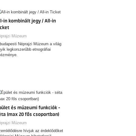
nyűgöző tárgyat felvonultató,
aknem 10 éven át készült kiállítás
 a 153 éves Néprajzi Múzeum
jtett történeteit és érdekességeit
ll-in kombinált jegy / All-in
smerheted meg!
icket
ONTOS! Az egyes alkalmak
éprajzi Múzeum
lünböző témákban kínálnak
budapesti Néprajzi Múzeum a világ
rlatvezetést. Erről alább
yik legkorszerűbb etnográfiai
jékozódhat!
tézménye.
pület és múzeumi funkciók -
éta (max 20 fős csoportban)
éprajzi Múzeum
emlélődésre hívjuk az érdeklődőket