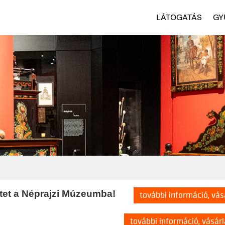
LÁTOGATÁS
GY
et a Néprajzi Múzeumba!
további információ, vás
LVÁNYOK
további információ, vásár