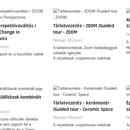
úzeumban!
műtárggyal találkozhatnak a
le
toknak, családoknak és
látogatók.
cs
k.
és
re
A
 - osztályoknak - BETELT
i
rspektívaváltás /
Tárlatvezetés - ZOOM /Guided
T
 - osztályoknak
 - felnőtteknek
Change in
tour - ZOOM
F
N
 - osztályoknak
ives
kö
Néprajzi Múzeum
 - osztályoknak - BETELT
A 
tá
úzeum
 - osztályoknak
eg
A tárlatvezetések Zoom belépőjeggyel
tá
 - osztályoknak
in
vehetők igénybe.
pont és a közelítés valódi
 - családoknak
A vezetések csoportosan indulnak.
 - osztályoknak
kiállítások kombinált
Tárlatvezetés - Kerámiatér
É
/Guided tour - Ceramic Space
s
úzeum
Néprajzi Múzeum
N
sszes időszaki tárlatba
e nem jogosít fel a
A vezetések csoportosan indulnak.
Sz
 kiállítás és a Zoom