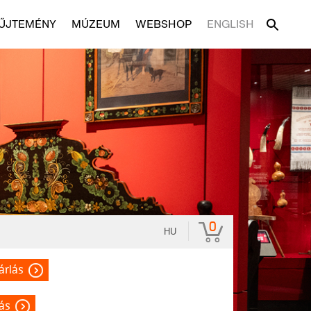
ŰJTEMÉNY
MÚZEUM
WEBSHOP
ENGLISH
0
HU
árlás
lás