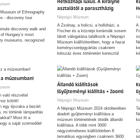
Hétköznapi luxus. A királyné
K
éprajzi Múzeum új
úzeum
használata és jelentése az elmúlt
asztalától a parasztházig
H
gy különleges
kétszáz év során.
e Museum of Ethnography
ény segítségével válaszol
Néprajzi Múzeum
N
s - discovery tour
ésekre.
A Zsolnay, a holicsi, a hollóházi, a
A 
inute discovery walk and
Fischer és a köznépi kerámiák sosem
Fi
 of Hungary’s most
látott válogatása találkozik a Néprajzi
so
ry museums, recognized
Múzeum kiállítóterében, hogy a hazai
Né
range of international
keménycserépgyártás csaknem
k
ts architecture and
kétszáz éves történetén keresztül
ké
pproach. This brief tour
meséljen a magyar ízlésről,
m
ou to the building’s unique
identitásról és a mindennapok
ko
es you a clear overview of
alakulásáról.
ct inside, and highlights
z a múzeumban!
ions that make the museum
Állandó kiállítások
K
out destination. It’s the
úzeum
 start your visit and make
(Gyűjteményi kiállítás + Zoom)
G
 való részvétel
 your time here.
Néprajzi Múzeum
N
hoz kötött!
n egy éjszaka a bezárt
A Néprajzi Múzeum 2024 októberében
Te
mi történik lámpaoltás
átadott gyűjteményi kiállítása a
Né
akkal? Most itt a
múzeum történetének ötödik állandó
ki
hogy a saját szemeddel
kiállítása. A több mint 3000
 róla. Gyere és tölts
négyzetméteres kiállítótérben 8
Cs
izgalmas éjszakát a
tematikus egységben csaknem 3600
so