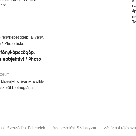
a 
ére.
na
ép
me
Ta
ol
Ho
(fényképezőgép,
eleobjektív) / Photo
úzeum
 Néprajzi Múzeum a világ
rszerűbb etnográfiai
.
ános Szerződési Feltételek
Adatkezelési Szabályzat
Vásárlási tájékozt