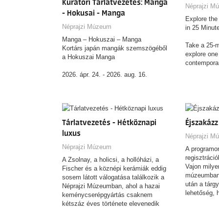
Kurátori Tárlatvezetés: Manga
kiállítása egy különleges
budapesti N
Néprajzi M
- Hokusai - Manga
fotógyűjtemény segítségével válaszol
kiállítása e
Explore th
a fenti kérdésekre.
fotógyűjtem
Néprajzi Múzeum
in 25 Minute
a fenti kérd
Manga – Hokuszai – Manga
Take a 25‑m
Kortárs japán mangák szemszögéből
explore one
a Hokuszai Manga
contempora
with a wide 
2026. ápr. 24. - 2026. aug. 16.
awards for i
innovative a
A kiállítás a kortárs japán mangák
introduces y
(képregények) perspektívájából
design, giv
közelít Kacusika Hokuszai (1760–
what to expe
1849) ukijo-e mester Hokuszai Manga
Tárlatvezetés - Hétköznapi
Éjszakáz
the exhibit
című, több ezer rajzból álló, rendkívüli
luxus
such a stand
hatású rajzgyűjteményéhez. A tárlat
Néprajzi M
ideal way to
nem azt kívánja igazolni, hogy
Néprajzi Múzeum
A programon
the most of
Hokuszai a mai értelemben vett
regisztráció
A Zsolnay, a holicsi, a hollóházi, a
manga „feltalálója” lett volna, hanem
Vajon milye
Fischer és a köznépi kerámiák eddig
azt vizsgálja, miként alakult és
múzeumban, 
sosem látott válogatása találkozik a
változott a „manga” fogalma,
után a tárgy
Néprajzi Múzeumban, ahol a hazai
használata és jelentése az elmúlt
lehetőség, 
keménycserépgyártás csaknem
kétszáz év során.
győződj meg
kétszáz éves története elevenedik
velünk egy 
meg mintegy 600 műtárgy
A tárlatvezetés nyelve: magyar.