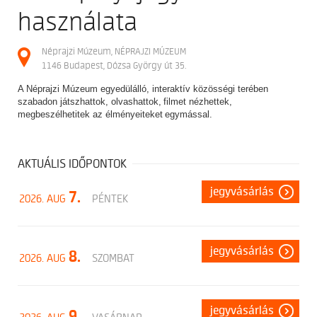
használata
Néprajzi Múzeum, NÉPRAJZI MÚZEUM
1146 Budapest, Dózsa György út 35.
A Néprajzi Múzeum egyedülálló, interaktív közösségi terében
szabadon játszhattok, olvashattok, filmet nézhettek,
megbeszélhetitek az élményeiteket egymással.
AKTUÁLIS IDŐPONTOK
jegyvásárlás
7.
2026. AUG
PÉNTEK
jegyvásárlás
8.
2026. AUG
SZOMBAT
jegyvásárlás
9.