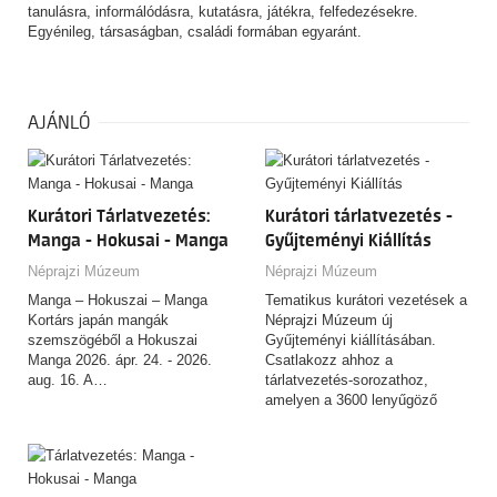
tanulásra, informálódásra, kutatásra, játékra, felfedezésekre.
Egyénileg, társaságban, családi formában egyaránt.
AJÁNLÓ
Kurátori Tárlatvezetés:
Kurátori tárlatvezetés -
Manga - Hokusai - Manga
Gyűjteményi Kiállítás
Néprajzi Múzeum
Néprajzi Múzeum
Manga – Hokuszai – Manga
Tematikus kurátori vezetések a
Kortárs japán mangák
Néprajzi Múzeum új
szemszögéből a Hokuszai
Gyűjteményi kiállításában.
Manga 2026. ápr. 24. - 2026.
Csatlakozz ahhoz a
aug. 16. A…
tárlatvezetés-sorozathoz,
amelyen a 3600 lenyűgöző
tárgyat felvonultató,
csaknem…