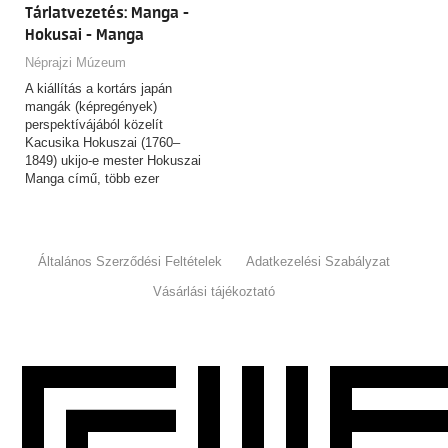
Tárlatvezetés: Manga -
Hokusai - Manga
Néprajzi Múzeum
A kiállítás a kortárs japán
mangák (képregények)
perspektívájából közelít
Kacusika Hokuszai (1760–
1849) ukijo-e mester Hokuszai
Manga című, több ezer
rajzból…
Általános Szerződési Feltételek
Adatkezelési Szabályzat
Vásárlási tájékoztató