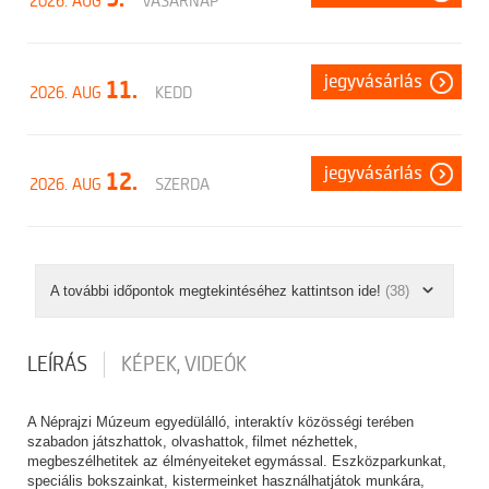
2026. AUG
VASÁRNAP
jegyvásárlás
11.
2026. AUG
KEDD
jegyvásárlás
12.
2026. AUG
SZERDA
A további időpontok megtekintéséhez kattintson ide!
(38)
LEÍRÁS
KÉPEK, VIDEÓK
A Néprajzi Múzeum egyedülálló, interaktív közösségi terében
szabadon játszhattok, olvashattok, filmet nézhettek,
megbeszélhetitek az élményeiteket egymással. Eszközparkunkat,
speciális bokszainkat, kistermeinket használhatjátok munkára,