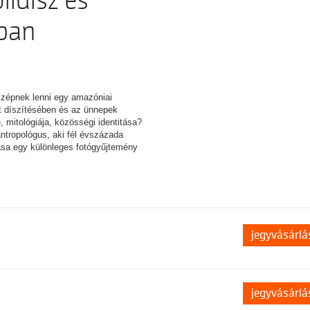
lldísz és
ában
szépnek lenni egy amazóniai
t díszítésében és az ünnepek
 mitológiája, közösségi identitása?
ntropológus, aki fél évszázada
tása egy különleges fotógyűjtemény
jegyvásárlá
jegyvásárlá