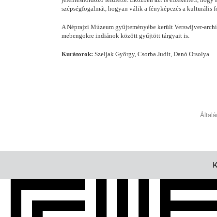
szépségfogalmát, hogyan válik a fényképezés a kulturális 
A Néprajzi Múzeum gyűjteményébe került Verswijver-archívu
mebengokre indiánok között gyűjtött tárgyait is.
Kurátorok:
Szeljak György, Csorba Judit, Danó Orsolya
Által