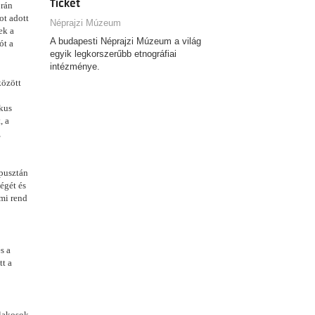
Ticket
orán
ot adott
Néprajzi Múzeum
ek a
A budapesti Néprajzi Múzeum a világ
ót a
egyik legkorszerűbb etnográfiai
intézménye.
között
ikus
, a
,
 pusztán
égét és
lmi rend
s a
tt a
slakosok