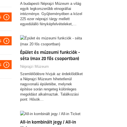
A budapesti Néprajzi Múzeum a világ
egyik legkorszerűbb etnográfiai
intézménye. Gyűjteményében a közel
s
225 ezer néprajzi tárgy mellett
egyedülálló fényképfelvételeket,…
s
Épület és múzeumi funkciók -
séta (max 20 fős csoportban)
s
Néprajzi Múzeum
Szemlélődésre hívjuk az érdeklődőket
a Néprajzi Múzeum hihetetlenül
nagyvonalú épületébe, melynek
építése során rengeteg különleges
megoldást alkalmaztak. Találkozási
pont: Hősök…
All-in kombinált jegy / All-in