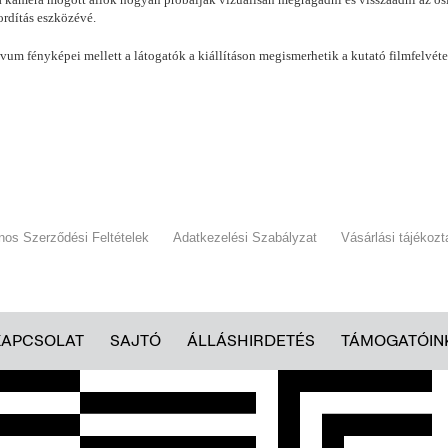
fordítás eszközévé.
m fényképei mellett a látogatók a kiállításon megismerhetik a kutató filmfelvétel
ános Szerződési Feltételek
Adatkezelési Szabályzat
Vásárlási tájékozt
KAPCSOLAT
SAJTÓ
ÁLLÁSHIRDETÉS
TÁMOGATÓIN