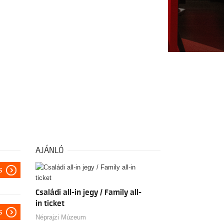
AJÁNLÓ
s
Családi all-in jegy / Family all-
in ticket
s
Néprajzi Múzeum