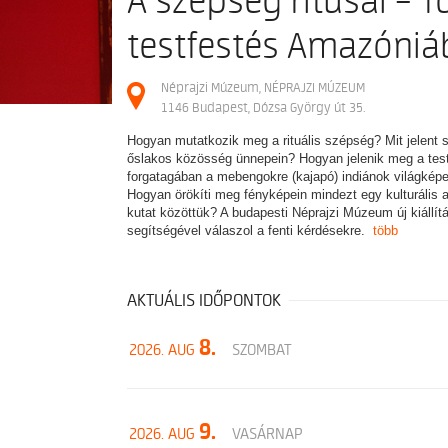
A szépség rítusai – To
testfestés Amazóni
Néprajzi Múzeum, NÉPRAJZI MÚZEUM
1146 Budapest, Dózsa György út 35.
Hogyan mutatkozik meg a rituális szépség? Mit jelent 
őslakos közösség ünnepein? Hogyan jelenik meg a tes
forgatagában a mebengokre (kajapó) indiánok világképe,
Hogyan örökíti meg fényképein mindezt egy kulturális a
kutat közöttük? A budapesti Néprajzi Múzeum új kiállí
segítségével válaszol a fenti kérdésekre.
több
AKTUÁLIS IDŐPONTOK
8.
2026. AUG
SZOMBAT
9.
2026. AUG
VASÁRNAP