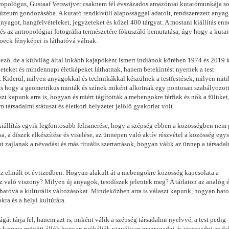
antropológus, Gustaaf Verswijver csaknem fél évszázados amazóniai kutatómunkája s
Múzeum gondozásába. A kutató rendkívüli alapossággal adatolt, rendszerezett anyag
nyagot, hangfelvételeket, jegyzeteket és közel 400 tárgyat. A mostani kiállítás enn
és az antropológiai fotográfia természetére fókuszáló bemutatása, úgy hogy a kutat
Roeck fényképei is láthatóvá válnak.
ő, de a külvilág által inkább kajapóként ismert indiánok körében 1974 és 2019 
neteket és mindennapi életképeket láthatnak, hanem betekintést nyernek a test
is. Kiderül, milyen anyagokkal és technikákkal készülnek a testfestések, milyen mit
 és hogy a geometrikus minták és színek miként alkotnak egy pontosan szabályozott
t kapunk arra is, hogyan és miért tágították a mebengokre férfiak és nők a fülüket
 társadalmi státuszt és életkori helyzetet jelölő gyakorlat volt.
iállítás egyik legfontosabb felismerése, hogy a szépség ebben a közösségben nem
a, a díszek elkészítése és viselése, az ünnepen való aktív részvétel a közösség egys
nt zajlanak a névadási és más rituális szertartások, hogyan válik az ünnep a társada
 az elmúlt öt évtizedben: Hogyan alakult át a mebengokre közösség kapcsolata a
z való viszony? Milyen új anyagok, testdíszek jelentek meg? A tárlaton az analóg é
thatóvá a kulturális változásokat. Mindeközben arra is választ kapunk, hogyan hato
kra és a helyi kultúrára.
át tárja fel, hanem azt is, miként válik a szépség társadalmi nyelvvé, a test pedig
y a kamera mögött állók hogyan próbálják vizuálisan megragadni és visszaadni az ő