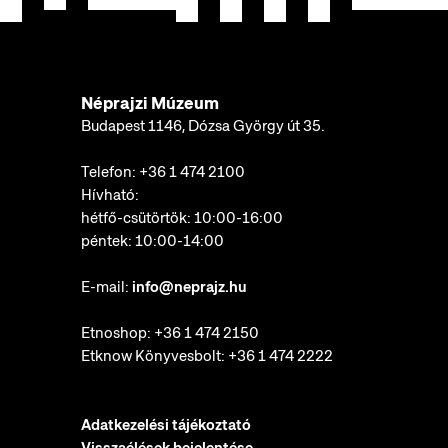
Néprajzi Múzeum
Budapest 1146, Dózsa György út 35.
Telefon:
+36 1 474 2100
Hívható:
hétfő-csütörtök: 10:00-16:00
péntek: 10:00-14:00
E-mail:
info@neprajz.hu
Etnoshop:
+36 1 474 2150
Etknow Könyvesbolt:
+36 1 474 2222
Adatkezelési tájékoztató