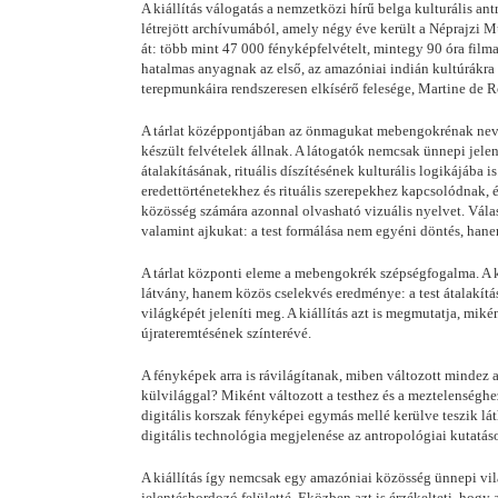
A kiállítás válogatás a nemzetközi hírű belga kulturális 
létrejött archívumából, amely négy éve került a Néprajzi 
át: több mint 47 000 fényképfelvételt, mintegy 90 óra filma
hatalmas anyagnak az első, az amazóniai indián kultúrákra 
terepmunkáira rendszeresen elkísérő felesége, Martine de 
A tárlat középpontjában az önmagukat mebengokrénak nevez
készült felvételek állnak. A látogatók nemcsak ünnepi jele
átalakításának, rituális díszítésének kulturális logikájába 
eredettörténetekhez és rituális szerepekhez kapcsolódnak,
közösség számára azonnal olvasható vizuális nyelvet. Válasz
valamint ajkukat: a test formálása nem egyéni döntés, hanem
A tárlat központi eleme a mebengokrék szépségfogalma. A k
látvány, hanem közös cselekvés eredménye: a test átalakítás
világképét jeleníti meg. A kiállítás azt is megmutatja, miké
újrateremtésének színterévé.
A fényképek arra is rávilágítanak, miben változott mindez
külvilággal? Miként változott a testhez és a meztelenséghe
digitális korszak fényképei egymás mellé kerülve teszik lá
digitális technológia megjelenése az antropológiai kutatáso
A kiállítás így nemcsak egy amazóniai közösség ünnepi világ
jelentéshordozó felületté. Eközben azt is érzékelteti, hog