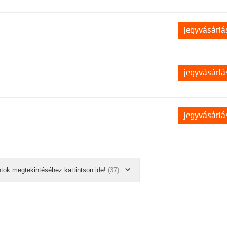
jegyvásárlá
jegyvásárlá
jegyvásárlá
ntok megtekintéséhez kattintson ide!
(37)