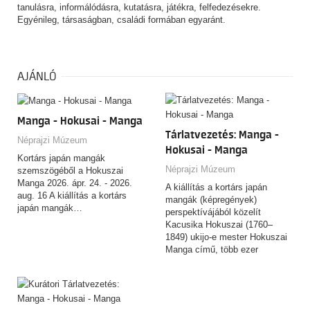
tanulásra, informálódásra, kutatásra, játékra, felfedezésekre.
Egyénileg, társaságban, családi formában egyaránt.
AJÁNLÓ
Manga - Hokusai - Manga
Tárlatvezetés: Manga -
Néprajzi Múzeum
Hokusai - Manga
Kortárs japán mangák
Néprajzi Múzeum
szemszögéből a Hokuszai
Manga 2026. ápr. 24. - 2026.
A kiállítás a kortárs japán
aug. 16 A kiállítás a kortárs
mangák (képregények)
japán mangák…
perspektívájából közelít
Kacusika Hokuszai (1760–
1849) ukijo-e mester Hokuszai
Manga című, több ezer
rajzból…