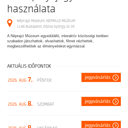
használata
Néprajzi Múzeum, NÉPRAJZI MÚZEUM
1146 Budapest, Dózsa György út 35.
A Néprajzi Múzeum egyedülálló, interaktív közösségi terében
szabadon játszhattok, olvashattok, filmet nézhettek,
megbeszélhetitek az élményeiteket egymással.
AKTUÁLIS IDŐPONTOK
jegyvásárlás
7.
2026. AUG
PÉNTEK
jegyvásárlás
8.
2026. AUG
SZOMBAT
jegyvásárlás
9.