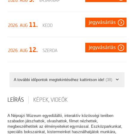
2026. AUG
VASÁRNAP
jegyvásárlás
11.
2026. AUG
KEDD
jegyvásárlás
12.
2026. AUG
SZERDA
A további időpontok megtekintéséhez kattintson ide!
(38)
LEÍRÁS
KÉPEK, VIDEÓK
A Néprajzi Múzeum egyedülálló, interaktív közösségi terében
szabadon játszhattok, olvashattok, filmet nézhettek,
megbeszélhetitek az élményeiteket egymással. Eszközparkunkat,
speciális bokszainkat, kistermeinket használhatjátok munkára,