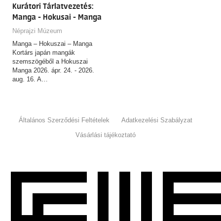
Kurátori Tárlatvezetés:
Manga - Hokusai - Manga
Néprajzi Múzeum
Manga – Hokuszai – Manga
Kortárs japán mangák
szemszögéből a Hokuszai
Manga 2026. ápr. 24. - 2026.
aug. 16. A…
Általános Szerződési Feltételek
Adatkezelési Szabályzat
Vásárlási tájékoztató