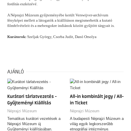
fordítás eszközévé.
A Néprajzi Múzeum gyűjteményébe került Verswijver-archívum
fényképei mellett a látogatók a kiállításon megismerhetik a kutató
filmfelvételeit és a mebengokre indiánok között gyűjtött tárgyait is.
Kurátorok:
Szeljak György, Csorba Judit, Danó Orsolya
AJÁNLÓ
Kurátori tárlatvezetés -
All-in kombinált jegy / All-
Gyűjteményi Kiállítás
in Ticket
Néprajzi Múzeum
Néprajzi Múzeum
Tematikus kurátori vezetések a
A budapesti Néprajzi Múzeum a
Néprajzi Múzeum új
világ egyik legkorszerűbb
Gyűjteményi kiállításában.
etnográfiai intézménye.