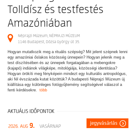
Tolldísz és testfestés
Amazóniában
Néprajzi Múzeum, NÉPRAJZI MÚZEUM
1146 Budapest, Dózsa György út 35.
Hogyan mutatkozik meg a rituális szépség? Mit jelent szépnek lenni
egy amazóniai őslakos közösség ünnepein? Hogyan jelenik meg a
test díszítésében és az ünnepek forgatagában a mebengokre
(kajapó) indiánok világképe, mitológiája, közösségi identitása?
Hogyan örökíti meg fényképein mindezt egy kulturális antropológus,
aki fél évszázada kutat közöttük? A budapesti Néprajzi Múzeum új
kiállítása egy különleges fotógyűjtemény segítségével válaszol a
fenti kérdésekre.
több
AKTUÁLIS IDŐPONTOK
jegyvásárlás
9.
2026. AUG
VASÁRNAP