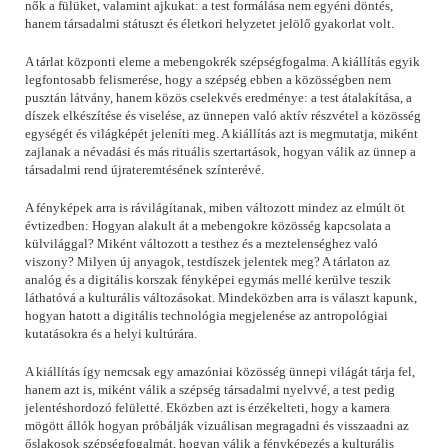
nők a fülüket, valamint ajkukat: a test formálása nem egyéni döntés,
hanem társadalmi státuszt és életkori helyzetet jelölő gyakorlat volt.
A tárlat központi eleme a mebengokrék szépségfogalma. A kiállítás egyik
legfontosabb felismerése, hogy a szépség ebben a közösségben nem
pusztán látvány, hanem közös cselekvés eredménye: a test átalakítása, a
díszek elkészítése és viselése, az ünnepen való aktív részvétel a közösség
egységét és világképét jeleníti meg. A kiállítás azt is megmutatja, miként
zajlanak a névadási és más rituális szertartások, hogyan válik az ünnep a
társadalmi rend újrateremtésének színterévé.
A fényképek arra is rávilágítanak, miben változott mindez az elmúlt öt
évtizedben: Hogyan alakult át a mebengokre közösség kapcsolata a
külvilággal? Miként változott a testhez és a meztelenséghez való
viszony? Milyen új anyagok, testdíszek jelentek meg? A tárlaton az
analóg és a digitális korszak fényképei egymás mellé kerülve teszik
láthatóvá a kulturális változásokat. Mindeközben arra is választ kapunk,
hogyan hatott a digitális technológia megjelenése az antropológiai
kutatásokra és a helyi kultúrára.
A kiállítás így nemcsak egy amazóniai közösség ünnepi világát tárja fel,
hanem azt is, miként válik a szépség társadalmi nyelvvé, a test pedig
jelentéshordozó felületté. Eközben azt is érzékelteti, hogy a kamera
mögött állók hogyan próbálják vizuálisan megragadni és visszaadni az
őslakosok szépségfogalmát, hogyan válik a fényképezés a kulturális