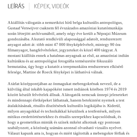
LEÍRÁS
KÉPEK, VIDEÓK
A kiállítás válogatás a nemzetközi hírű belga kulturális antropológus,
Gustaaf Verswijver csaknem fél évszázados amazóniai kutatómunkája
során létrejött archívumából, amely négy éve került a Néprajzi Múzeum
gondozásába. A kutató rendkívüli alapossággal adatolt, rendszerezett
anyagot adott át: több mint 47 000 fényképfelvételt, mintegy 90 óra
filmanyagot, hangfelvételeket, jegyzeteket és közel 400 tárgyat. A
mostani kiállítás ennek a hatalmas anyagnak az első, az amazóniai indián
kultúrákra és az antropológiai fotográfia természetére fókuszáló
bemutatása, úgy hogy a kutatót a terepmunkáira rendszeresen elkísérő
felesége, Martine de Roeck fényképei is láthatóvá válnak.
A tárlat középpontjában az önmagukat mebengokrénak nevező, de a
külvilág által inkább kajapóként ismert indiánok körében 1974 és 2019
között készült felvételek állnak. A látogatók nemcsak ünnepi jeleneteket
és mindennapi életképeket láthatnak, hanem betekintést nyernek a test
átalakításának, rituális díszítésének kulturális logikájába is. Kiderül,
milyen anyagokkal és technikákkal készülnek a testfestések, milyen
mitikus eredettörténetekhez és rituális szerepekhez kapcsolódnak, és
hogy a geometrikus minták és színek miként alkotnak egy pontosan
szabályozott, a közösség számára azonnal olvasható vizuális nyelvet.
Választ kapunk arra is, hogyan és miért tágították a mebengokre férfiak és