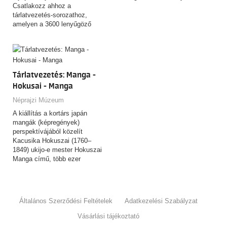
Csatlakozz ahhoz a
tárlatvezetés-sorozathoz,
amelyen a 3600 lenyűgöző
tárgyat felvonultató,
csaknem…
Tárlatvezetés: Manga -
Hokusai - Manga
Néprajzi Múzeum
A kiállítás a kortárs japán
mangák (képregények)
perspektívájából közelít
Kacusika Hokuszai (1760–
1849) ukijo-e mester Hokuszai
Manga című, több ezer
rajzból…
Általános Szerződési Feltételek
Adatkezelési Szabályzat
Vásárlási tájékoztató