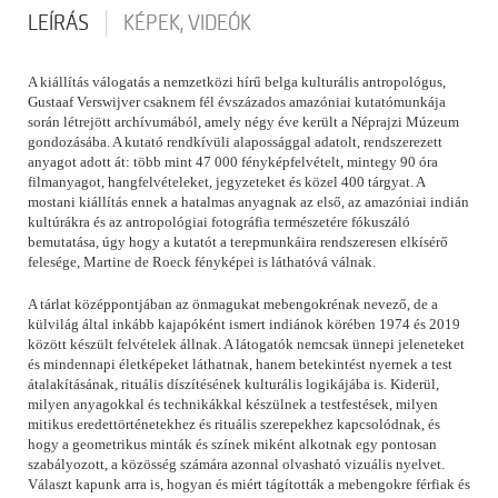
LEÍRÁS
KÉPEK, VIDEÓK
A kiállítás válogatás a nemzetközi hírű belga kulturális antropológus,
Gustaaf Verswijver csaknem fél évszázados amazóniai kutatómunkája
során létrejött archívumából, amely négy éve került a Néprajzi Múzeum
gondozásába. A kutató rendkívüli alapossággal adatolt, rendszerezett
anyagot adott át: több mint 47 000 fényképfelvételt, mintegy 90 óra
filmanyagot, hangfelvételeket, jegyzeteket és közel 400 tárgyat. A
mostani kiállítás ennek a hatalmas anyagnak az első, az amazóniai indián
kultúrákra és az antropológiai fotográfia természetére fókuszáló
bemutatása, úgy hogy a kutatót a terepmunkáira rendszeresen elkísérő
felesége, Martine de Roeck fényképei is láthatóvá válnak.
A tárlat középpontjában az önmagukat mebengokrénak nevező, de a
külvilág által inkább kajapóként ismert indiánok körében 1974 és 2019
között készült felvételek állnak. A látogatók nemcsak ünnepi jeleneteket
és mindennapi életképeket láthatnak, hanem betekintést nyernek a test
átalakításának, rituális díszítésének kulturális logikájába is. Kiderül,
milyen anyagokkal és technikákkal készülnek a testfestések, milyen
mitikus eredettörténetekhez és rituális szerepekhez kapcsolódnak, és
hogy a geometrikus minták és színek miként alkotnak egy pontosan
szabályozott, a közösség számára azonnal olvasható vizuális nyelvet.
Választ kapunk arra is, hogyan és miért tágították a mebengokre férfiak és