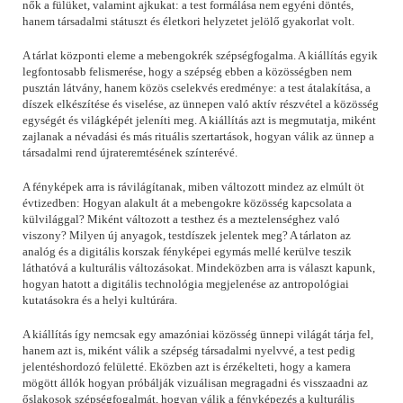
nők a fülüket, valamint ajkukat: a test formálása nem egyéni döntés,
hanem társadalmi státuszt és életkori helyzetet jelölő gyakorlat volt.
A tárlat központi eleme a mebengokrék szépségfogalma. A kiállítás egyik
legfontosabb felismerése, hogy a szépség ebben a közösségben nem
pusztán látvány, hanem közös cselekvés eredménye: a test átalakítása, a
díszek elkészítése és viselése, az ünnepen való aktív részvétel a közösség
egységét és világképét jeleníti meg. A kiállítás azt is megmutatja, miként
zajlanak a névadási és más rituális szertartások, hogyan válik az ünnep a
társadalmi rend újrateremtésének színterévé.
A fényképek arra is rávilágítanak, miben változott mindez az elmúlt öt
évtizedben: Hogyan alakult át a mebengokre közösség kapcsolata a
külvilággal? Miként változott a testhez és a meztelenséghez való
viszony? Milyen új anyagok, testdíszek jelentek meg? A tárlaton az
analóg és a digitális korszak fényképei egymás mellé kerülve teszik
láthatóvá a kulturális változásokat. Mindeközben arra is választ kapunk,
hogyan hatott a digitális technológia megjelenése az antropológiai
kutatásokra és a helyi kultúrára.
A kiállítás így nemcsak egy amazóniai közösség ünnepi világát tárja fel,
hanem azt is, miként válik a szépség társadalmi nyelvvé, a test pedig
jelentéshordozó felületté. Eközben azt is érzékelteti, hogy a kamera
mögött állók hogyan próbálják vizuálisan megragadni és visszaadni az
őslakosok szépségfogalmát, hogyan válik a fényképezés a kulturális