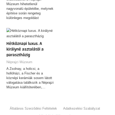
Múzeum hihetetlenül
nagyvonalú épületébe, melynek
építése során rengeteg
különleges megoldást
alkalmaztak. Találkozási pont:
Hősök…
Hétköznapi luxus. A
királyné asztalától a
parasztházig
Néprajzi Múzeum
A Zsolnay, a holicsi, a
hollóházi, a Fischer és a
köznépi kerámiák sosem látott
válogatása találkozik a Néprajzi
Múzeum kiállítóterében,…
Általános Szerződési Feltételek
Adatkezelési Szabályzat