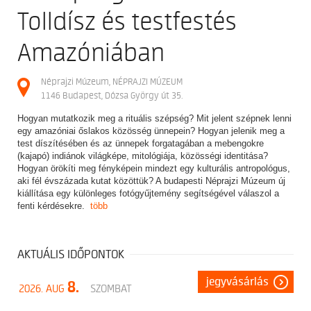
Tolldísz és testfestés
Amazóniában
Néprajzi Múzeum, NÉPRAJZI MÚZEUM
1146 Budapest, Dózsa György út 35.
Hogyan mutatkozik meg a rituális szépség? Mit jelent szépnek lenni
egy amazóniai őslakos közösség ünnepein? Hogyan jelenik meg a
test díszítésében és az ünnepek forgatagában a mebengokre
(kajapó) indiánok világképe, mitológiája, közösségi identitása?
Hogyan örökíti meg fényképein mindezt egy kulturális antropológus,
aki fél évszázada kutat közöttük? A budapesti Néprajzi Múzeum új
kiállítása egy különleges fotógyűjtemény segítségével válaszol a
fenti kérdésekre.
több
AKTUÁLIS IDŐPONTOK
jegyvásárlás
8.
2026. AUG
SZOMBAT