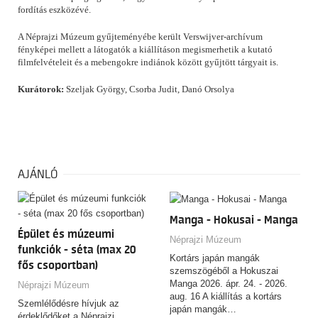
fordítás eszközévé.
A Néprajzi Múzeum gyűjteményébe került Verswijver-archívum
fényképei mellett a látogatók a kiállításon megismerhetik a kutató
filmfelvételeit és a mebengokre indiánok között gyűjtött tárgyait is.
Kurátorok:
Szeljak György, Csorba Judit, Danó Orsolya
AJÁNLÓ
Manga - Hokusai - Manga
Épület és múzeumi
Néprajzi Múzeum
funkciók - séta (max 20
Kortárs japán mangák
fős csoportban)
szemszögéből a Hokuszai
Manga 2026. ápr. 24. - 2026.
Néprajzi Múzeum
aug. 16 A kiállítás a kortárs
Szemlélődésre hívjuk az
japán mangák…
érdeklődőket a Néprajzi