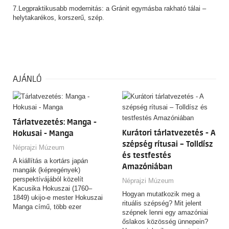
7.Legpraktikusabb modernitás: a Gránit egymásba rakható tálai –
helytakarékos, korszerű, szép.
AJÁNLÓ
Tárlatvezetés: Manga -
Kurátori tárlatvezetés - A
Hokusai - Manga
szépség rítusai – Tolldísz
Néprajzi Múzeum
és testfestés
A kiállítás a kortárs japán
Amazóniában
mangák (képregények)
perspektívájából közelít
Néprajzi Múzeum
Kacusika Hokuszai (1760–
Hogyan mutatkozik meg a
1849) ukijo-e mester Hokuszai
rituális szépség? Mit jelent
Manga című, több ezer
szépnek lenni egy amazóniai
rajzból…
őslakos közösség ünnepein?