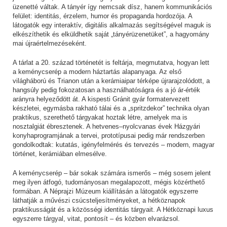
üzenetté váltak. A tányér így nemcsak dísz, hanem kommunikációs
felület: identitás, érzelem, humor és propaganda hordozója. A
látogatók egy interaktív, digitális alkalmazás segítségével maguk is
elkészíthetik és elküldhetik saját „tányérüzenetüket”, a hagyomány
mai újraértelmezéseként.
A tárlat a 20. század történetét is feltárja, megmutatva, hogyan lett
a keménycserép a modern háztartás alapanyaga. Az első
világháború és Trianon után a kerámiaipar térképe újrarajzolódott, a
hangsúly pedig fokozatosan a használhatóságra és a jó ár-érték
arányra helyeződött át. A kispesti Gránit gyár formatervezett
készletei, egymásba rakható tálai és a „spritzdekor” technika olyan
praktikus, szerethető tárgyakat hoztak létre, amelyek ma is
nosztalgiát ébresztenek. A hetvenes–nyolcvanas évek Házgyári
konyhaprogramjának a tervei, prototípusai pedig már rendszerben
gondolkodtak: kutatás, igényfelmérés és tervezés – modern, magyar
történet, kerámiában elmesélve.
A keménycserép – bár sokak számára ismerős – még sosem jelent
meg ilyen átfogó, tudományosan megalapozott, mégis közérthető
formában. A Néprajzi Múzeum kiállításán a látogatók egyszerre
láthatják a művészi csúcsteljesítményeket, a hétköznapok
praktikusságát és a közösségi identitás tárgyait. A Hétköznapi luxus
egyszerre tárgyal, vitat, pontosít – és közben elvarázsol.