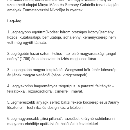
szerethető alapjai Minya Mária és Semsey Gabriella tervei alapján,
amelyek Formatervezési Nívódíjat is nyertek.
Leg–leg
1.Legnagyobb együttműködés: három országos közgyűjtemény
közös, kutatásalapú bemutatója, soha ennyi keménycserép nem
volt még együtt látható.
2.Legrégebbi hazai sztori: Holics – az első magyarországi „angol
edény” (1786) és a klasszicista ízlés meghonosítása.
3.Legangolabb magyar inspiráció: Wedgwood kék-fehér kőcserép
árujának magyar variációi (pápai virágcserepek).
4.Leggyakoribb hagyományos tárgytípus: a paraszti falitányér –
feliratokkal, rózsacsokorral, címerrel, imával.
5.Legmerészebb anyagkísérlet: batizi fekete kőcserép ezüst/arany
lüszterrel – technika és design kéz a kézben.
6.Legmagyarosabb „Sisi-pillanat”: Erzsébet királyné schönbrunni
magyaros ebédlője apátfalvi és hollóházi készletekkel.