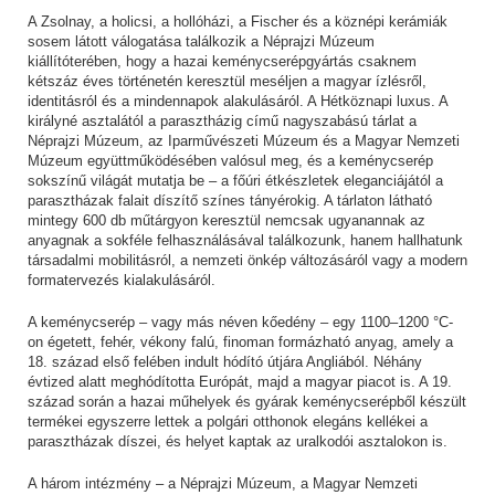
A Zsolnay, a holicsi, a hollóházi, a Fischer és a köznépi kerámiák
sosem látott válogatása találkozik a Néprajzi Múzeum
kiállítóterében, hogy a hazai keménycserépgyártás csaknem
kétszáz éves történetén keresztül meséljen a magyar ízlésről,
identitásról és a mindennapok alakulásáról. A Hétköznapi luxus. A
királyné asztalától a parasztházig című nagyszabású tárlat a
Néprajzi Múzeum, az Iparművészeti Múzeum és a Magyar Nemzeti
Múzeum együttműködésében valósul meg, és a keménycserép
sokszínű világát mutatja be – a főúri étkészletek eleganciájától a
parasztházak falait díszítő színes tányérokig. A tárlaton látható
mintegy 600 db műtárgyon keresztül nemcsak ugyanannak az
anyagnak a sokféle felhasználásával találkozunk, hanem hallhatunk
társadalmi mobilitásról, a nemzeti önkép változásáról vagy a modern
formatervezés kialakulásáról.
A keménycserép – vagy más néven kőedény – egy 1100–1200 °C-
on égetett, fehér, vékony falú, finoman formázható anyag, amely a
18. század első felében indult hódító útjára Angliából. Néhány
évtized alatt meghódította Európát, majd a magyar piacot is. A 19.
század során a hazai műhelyek és gyárak keménycserépből készült
termékei egyszerre lettek a polgári otthonok elegáns kellékei a
parasztházak díszei, és helyet kaptak az uralkodói asztalokon is.
A három intézmény – a Néprajzi Múzeum, a Magyar Nemzeti