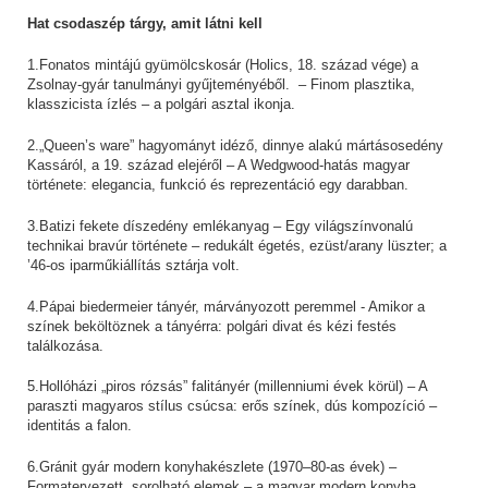
Hat csodaszép tárgy, amit látni kell
1.Fonatos mintájú gyümölcskosár (Holics, 18. század vége) a
Zsolnay-gyár tanulmányi gyűjteményéből. – Finom plasztika,
klasszicista ízlés – a polgári asztal ikonja.
2.„Queen’s ware” hagyományt idéző, dinnye alakú mártásosedény
Kassáról, a 19. század elejéről – A Wedgwood-hatás magyar
története: elegancia, funkció és reprezentáció egy darabban.
3.Batizi fekete díszedény emlékanyag – Egy világszínvonalú
technikai bravúr története – redukált égetés, ezüst/arany lüszter; a
’46-os iparműkiállítás sztárja volt.
4.Pápai biedermeier tányér, márványozott peremmel - Amikor a
színek beköltöznek a tányérra: polgári divat és kézi festés
találkozása.
5.Hollóházi „piros rózsás” falitányér (millenniumi évek körül) – A
paraszti magyaros stílus csúcsa: erős színek, dús kompozíció –
identitás a falon.
6.Gránit gyár modern konyhakészlete (1970–80-as évek) –
Formatervezett, sorolható elemek – a magyar modern konyha