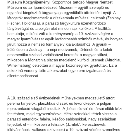
Múzeum Közgyűjteményi Központhoz tartozó Magyar Nemzeti
Múzeum és az Iparművészeti Múzeum – együtt szereplő és
egymást kiegészítő tárgyanyaga egyedülálló áttekintést nyújt. A
látogatók megismerhetik a díszkerámia művészi csúcsait (Zsolnay,
Fischer, Hollóháza), a paraszti tárgykultúra üzenethordozó
tányérvilágát és a polgári élet mindennapi kellékeit. A kiállítás
bemutatja, miként vált a keménycserép a 19. század végére a
magyar iparművészet egyik legfontosabb szimbólumává, és hogyan
járult hozzá a nemzeti formanyelv kialakításához. A gyárak –
különösen a Zsolnay – a népi motívumok, történeti és a keleti
ornamentika szabad variálásával keresték a magyar stílust,
miközben a Monarchia piacán megjelenő külföldi üzemek (Altrohlau,
Wilhelmsburg) célzottan a magyar közönségnek gyártottak. Ez a
sokszínű verseny tette a korszakot egyszerre izgalmassá és
ellentmondásossá.
A 19. század első évtizedeinek műhelyekben megszülető áttört
peremű tányérok, plasztikus díszek és levonóképek a polgári
reprezentáció világából indultak. A „bécsi rózsa” és társai előbb kézi
festésben, majd egyszerűsödve, élénk színekkel tértek vissza a
paraszti enteriőrök falaira, később sablonokkal, nagy szériákban
terjedtek el – miközben a feliratok („Emlék”, keresztnevek,
jókívánságok, vallásos szövegek) a 19. század végére személyes