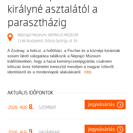
királyné asztalától a
parasztházig
Néprajzi Múzeum, NÉPRAJZI MÚZEUM
1146 Budapest, Dózsa György út 35.
A Zsolnay, a holicsi, a hollóházi, a Fischer és a köznépi kerámiák
sosem látott válogatása találkozik a Néprajzi Múzeum
kiállítóterében, hogy a hazai keménycserépgyártás csaknem
kétszáz éves történetén keresztül meséljen a magyar ízlésről,
identitásról és a mindennapok alakulásáról.
több
AKTUÁLIS IDŐPONTOK
jegyvásárlás
8.
2026. AUG
SZOMBAT
jegyvásárlás
9.
2026. AUG
VASÁRNAP